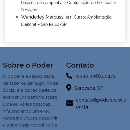
básicos de campanha – Contratação de Pessoas e
Serviços
Wanderley Marcussi
em
Curso: Ambientação
Eleitoral – São Paulo/SP
Sobre o Poder
Contato
+55 15 99684.0474
O poder é a capacidade
de fazer ou ser algo. Poder
Sorocaba, SP
Social é a
capacidade de
exercer um domínio sobre
contato@podersocial.c
uma ou várias pessoas,
om.br
influenciando um e/ou
vários indivíduos e assumir
a autoridade reconhecida