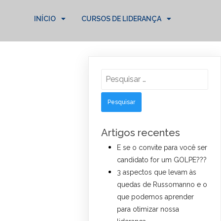
INÍCIO
CURSOS DE LIDERANÇA
Pesquisar
por:
Artigos recentes
E se o convite para você ser
candidato for um GOLPE???
3 aspectos que levam às
quedas de Russomanno e o
que podemos aprender
para otimizar nossa