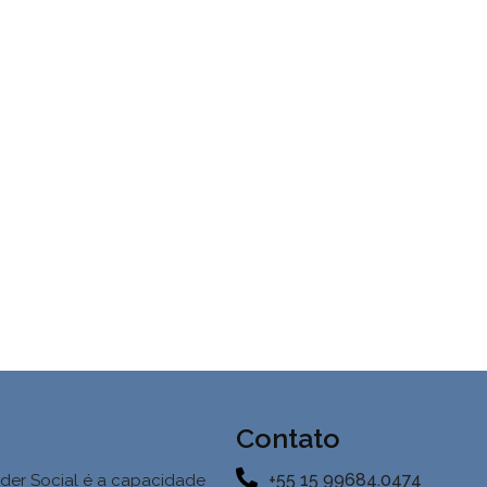
Contato
+55 15 99684.0474
der Social é a
capacidade