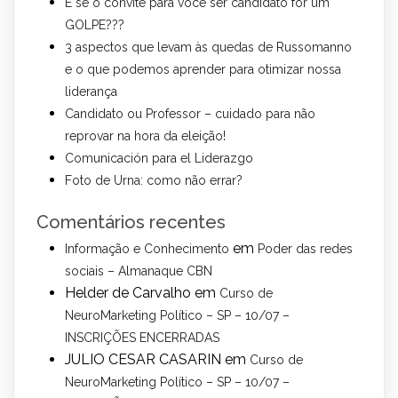
E se o convite para você ser candidato for um
GOLPE???
3 aspectos que levam às quedas de Russomanno
e o que podemos aprender para otimizar nossa
liderança
Candidato ou Professor – cuidado para não
reprovar na hora da eleição!
Comunicación para el Liderazgo
Foto de Urna: como não errar?
Comentários recentes
em
Informação e Conhecimento
Poder das redes
sociais – Almanaque CBN
Helder de Carvalho
em
Curso de
NeuroMarketing Político – SP – 10/07 –
INSCRIÇÕES ENCERRADAS
JULIO CESAR CASARIN
em
Curso de
NeuroMarketing Político – SP – 10/07 –