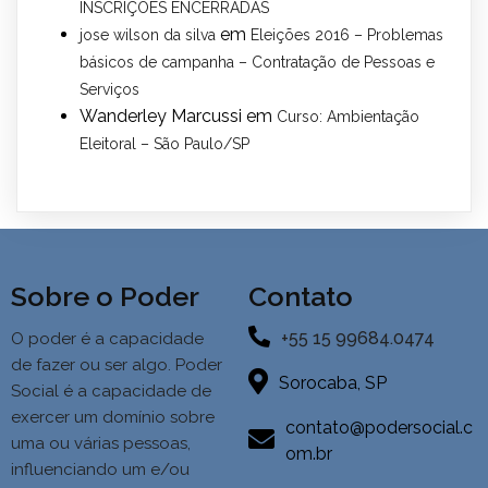
INSCRIÇÕES ENCERRADAS
em
jose wilson da silva
Eleições 2016 – Problemas
básicos de campanha – Contratação de Pessoas e
Serviços
Wanderley Marcussi
em
Curso: Ambientação
Eleitoral – São Paulo/SP
Sobre o Poder
Contato
+55 15 99684.0474
O poder é a capacidade
de fazer ou ser algo. Poder
Sorocaba, SP
Social é a
capacidade de
exercer um domínio sobre
contato@podersocial.c
uma ou várias pessoas,
om.br
influenciando um e/ou