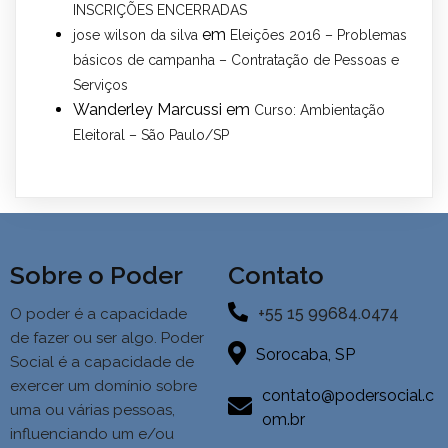
INSCRIÇÕES ENCERRADAS
em
jose wilson da silva
Eleições 2016 – Problemas
básicos de campanha – Contratação de Pessoas e
Serviços
Wanderley Marcussi
em
Curso: Ambientação
Eleitoral – São Paulo/SP
Sobre o Poder
Contato
+55 15 99684.0474
O poder é a capacidade
de fazer ou ser algo. Poder
Sorocaba, SP
Social é a
capacidade de
exercer um domínio sobre
contato@podersocial.c
uma ou várias pessoas,
om.br
influenciando um e/ou