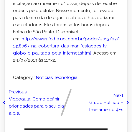
incitação ao movimento", disse, depois de receber
ordens pelo celular. Nesse momento, foi levado
para dentro da delegacia sob os olhos de 14 mil
espectadores. Eles foram soltos horas depois.
Folha de São Paulo. Disponível
em:
http://www1.folha.uol.com.br/
poder/2013/07/
1318067-na-cobertura-das-manife
stacoes-tv-
globo-e-pautada-pel
a-internet.shtml
Acesso em
29/07/2013 às 11h32.
Category :
Notícias
Tecnologia
Previous
Next
Videoaula: Como definir
Grupo Político –
prioridades para o seu dia
Treinamento 4F’s
a dia.