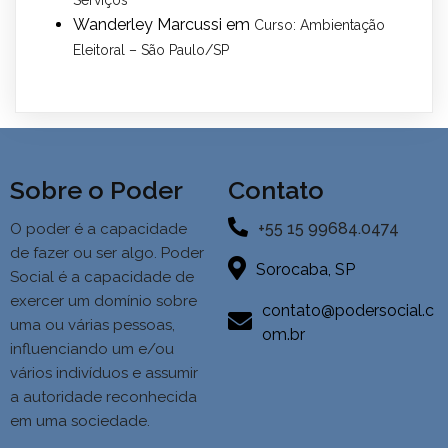
Serviços
Wanderley Marcussi
em
Curso: Ambientação
Eleitoral – São Paulo/SP
Sobre o Poder
Contato
+55 15 99684.0474
O poder é a capacidade
de fazer ou ser algo. Poder
Sorocaba, SP
Social é a
capacidade de
exercer um domínio sobre
contato@podersocial.c
uma ou várias pessoas,
om.br
influenciando um e/ou
vários indivíduos e assumir
a autoridade reconhecida
em uma sociedade.