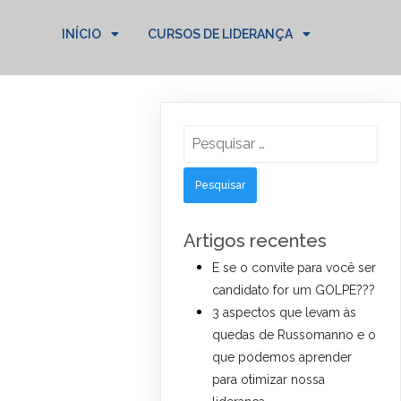
INÍCIO
CURSOS DE LIDERANÇA
Pesquisar
por:
Artigos recentes
E se o convite para você ser
candidato for um GOLPE???
3 aspectos que levam às
quedas de Russomanno e o
que podemos aprender
para otimizar nossa