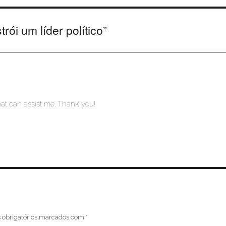
ói um líder político
”
that can assist me. Thank you!
obrigatórios marcados com
*