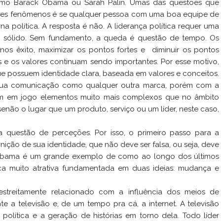
omo Barack Obama ou Sarah Palin. Umas das questões que
ses fenômenos é se qualquer pessoa com uma boa equipe de
na política.
A resposta é não. A liderança política requer uma
 sólido. Sem fundamento, a queda é questão de tempo. Os
s êxito, maximizar os pontos fortes e diminuir os pontos
as e os valores continuam sendo importantes. Por esse motivo,
que possuem identidade clara, baseada em valores e conceitos.
r sua comunicação como qualquer outra marca, porém com a
ram em jogo elementos muito mais complexos que no âmbito
senão o lugar que um produto, serviço ou um líder, neste caso,
ma questão de perceções. Por isso, o primeiro passo para a
inição de sua identidade, que não deve ser falsa, ou seja, deve
 Obama é um grande exemplo de como ao longo dos últimos
a muito atrativa fundamentada em duas ideias: mudança e
 estreitamente relacionado com a influência dos meios de
e a televisão e, de um tempo pra cá, a internet. A televisão
política e a geração de histórias em torno dela. Todo líder