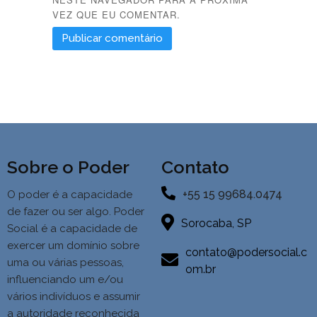
VEZ QUE EU COMENTAR.
Sobre o Poder
Contato
+55 15 99684.0474
O poder é a capacidade
de fazer ou ser algo. Poder
Sorocaba, SP
Social é a
capacidade de
exercer um domínio sobre
contato@podersocial.c
uma ou várias pessoas,
om.br
influenciando um e/ou
vários indivíduos e assumir
a autoridade reconhecida