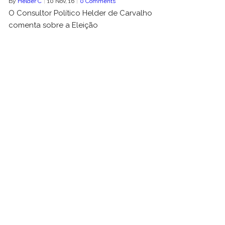
By
Helder C
|
10
Nov, 16
|
0 Comments
O Consultor Político Helder de Carvalho
comenta sobre a Eleição