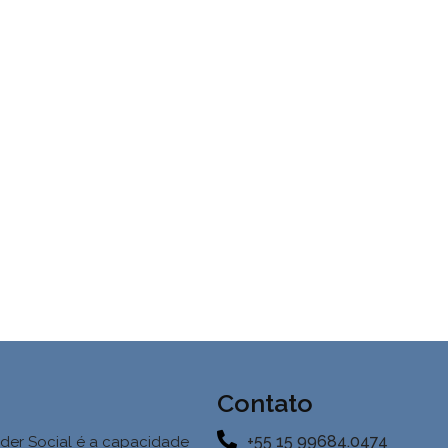
Contato
+55 15 99684.0474
der Social é a
capacidade