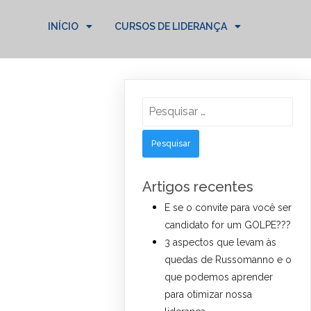
INÍCIO
CURSOS DE LIDERANÇA
Pesquisar
por:
Artigos recentes
E se o convite para você ser
candidato for um GOLPE???
3 aspectos que levam às
quedas de Russomanno e o
que podemos aprender
para otimizar nossa