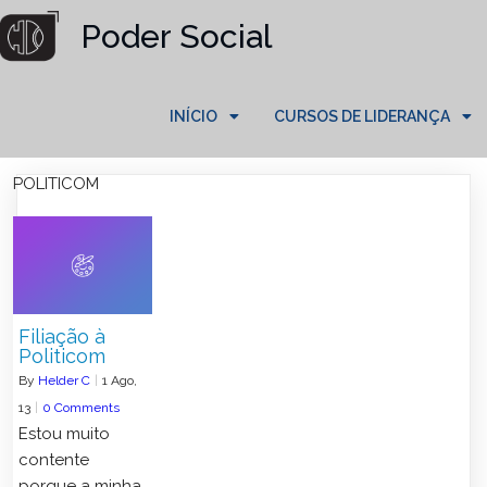
Poder Social
INÍCIO
CURSOS DE LIDERANÇA
POLITICOM
Filiação à
Politicom
By
Helder C
|
1
Ago,
13
|
0 Comments
Estou muito
contente
porque a minha