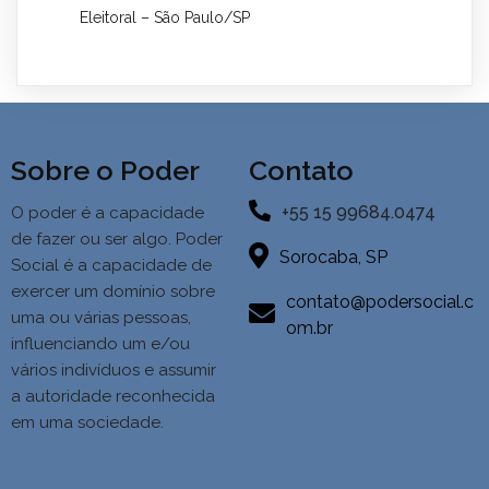
Eleitoral – São Paulo/SP
Sobre o Poder
Contato
+55 15 99684.0474
O poder é a capacidade
de fazer ou ser algo. Poder
Sorocaba, SP
Social é a
capacidade de
exercer um domínio sobre
contato@podersocial.c
uma ou várias pessoas,
om.br
influenciando um e/ou
vários indivíduos e assumir
a autoridade reconhecida
em uma sociedade.