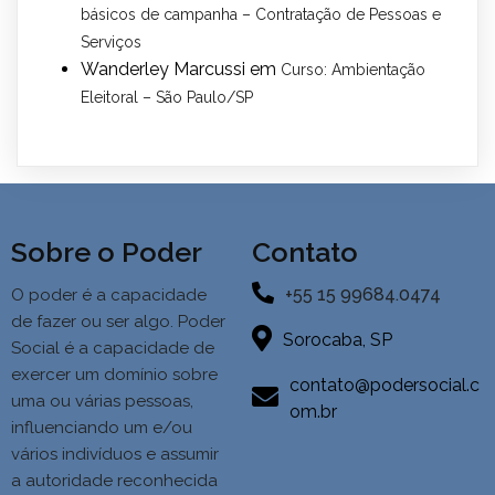
básicos de campanha – Contratação de Pessoas e
Serviços
Wanderley Marcussi
em
Curso: Ambientação
Eleitoral – São Paulo/SP
Sobre o Poder
Contato
+55 15 99684.0474
O poder é a capacidade
de fazer ou ser algo. Poder
Sorocaba, SP
Social é a
capacidade de
exercer um domínio sobre
contato@podersocial.c
uma ou várias pessoas,
om.br
influenciando um e/ou
vários indivíduos e assumir
a autoridade reconhecida