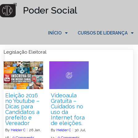
Poder Social
INÍCIO
CURSOS DE LIDERANÇA
Legislação Eleitoral
Eleição 2016
Videoaula
no Youtube –
Gratuita –
Dicas para
Cuidados no
Candidatos a
uso da
prefeito e
Internet fora
Vereador
de eleições.
By
Helder C
|
26
Jan,
By
Helder C
|
30
Jul,
16
|
0 Comments
13
|
0 Comments