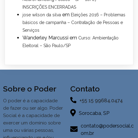
INSCRIÇÕES ENCERRADAS
em
jose wilson da silva
Eleições 2016 – Problemas
básicos de campanha – Contratação de Pessoas e
Serviços
Wanderley Marcussi
em
Curso: Ambientação
Eleitoral – São Paulo/SP
Sobre o Poder
Contato
+55 15 99684.0474
O poder é a capacidade
de fazer ou ser algo. Poder
Sorocaba, SP
Social é a
capacidade de
exercer um domínio sobre
contato@podersocial.c
uma ou várias pessoas,
om.br
influenciando um e/ou