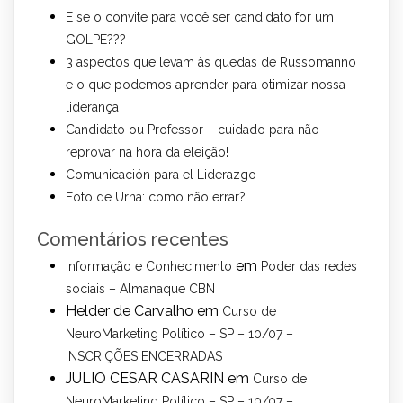
E se o convite para você ser candidato for um
GOLPE???
3 aspectos que levam às quedas de Russomanno
e o que podemos aprender para otimizar nossa
liderança
Candidato ou Professor – cuidado para não
reprovar na hora da eleição!
Comunicación para el Liderazgo
Foto de Urna: como não errar?
Comentários recentes
em
Informação e Conhecimento
Poder das redes
sociais – Almanaque CBN
Helder de Carvalho
em
Curso de
NeuroMarketing Político – SP – 10/07 –
INSCRIÇÕES ENCERRADAS
JULIO CESAR CASARIN
em
Curso de
NeuroMarketing Político – SP – 10/07 –