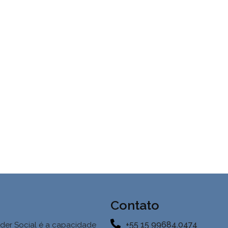
Contato
+55 15 99684.0474
der Social é a
capacidade