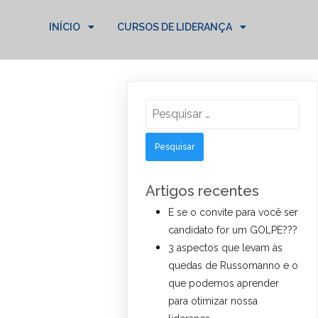
INÍCIO
CURSOS DE LIDERANÇA
Pesquisar
por:
Artigos recentes
E se o convite para você ser
candidato for um GOLPE???
3 aspectos que levam às
quedas de Russomanno e o
que podemos aprender
para otimizar nossa