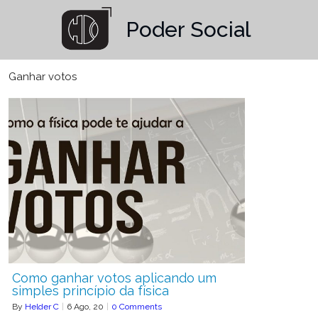
Poder Social
Ganhar votos
Como ganhar votos aplicando um
simples princípio da física
By
Helder C
|
6
Ago, 20
|
0 Comments