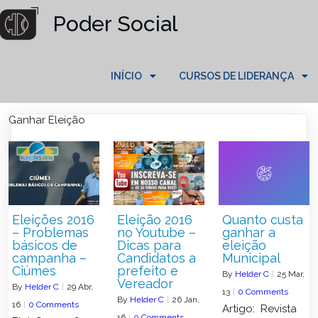
Poder Social
INÍCIO
CURSOS DE LIDERANÇA
Ganhar Eleição
Eleições 2016
Eleição 2016
Quanto custa
– Problemas
no Youtube –
ganhar a
básicos de
Dicas para
eleição
campanha –
Candidatos a
Municipal
Ciúmes
prefeito e
By
Helder C
|
25
Mar,
Vereador
By
Helder C
|
29
Abr,
13
|
0 Comments
By
Helder C
|
26
Jan,
16
|
0 Comments
Artigo: Revista
16
|
0 Comments