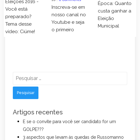
Eleições 2016 -
Época: Quanto
Inscreva-se em
Você está
custa ganhar a
nosso canal no
preparado?
Eleição
Youtube e seja
Tema desse
Municipal
o primeiro
vídeo: Ciúme!
Pesquisar
por:
Artigos recentes
E se o convite para você ser candidato for um
GOLPE???
3 aspectos que levam às quedas de Russomanno