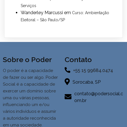
Serviços
Wanderley Marcussi
em
Curso: Ambientação
Eleitoral – São Paulo/SP
Sobre o Poder
Contato
+55 15 99684.0474
O poder é a capacidade
de fazer ou ser algo. Poder
Sorocaba, SP
Social é a
capacidade de
exercer um domínio sobre
contato@podersocial.c
uma ou várias pessoas,
om.br
influenciando um e/ou
vários indivíduos e assumir
a autoridade reconhecida
em uma sociedade.