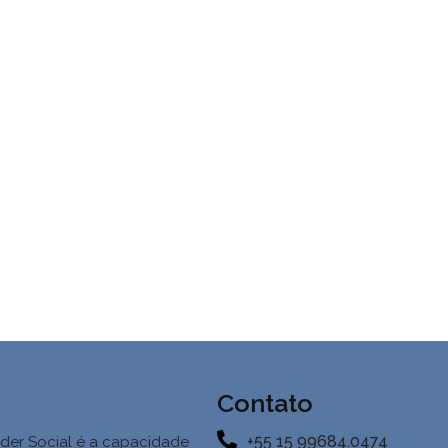
Contato
+55 15 99684.0474
der Social é a
capacidade