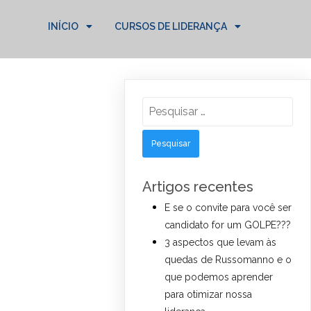
INÍCIO
CURSOS DE LIDERANÇA
Pesquisar
por:
Artigos recentes
E se o convite para você ser
candidato for um GOLPE???
3 aspectos que levam às
quedas de Russomanno e o
que podemos aprender
para otimizar nossa