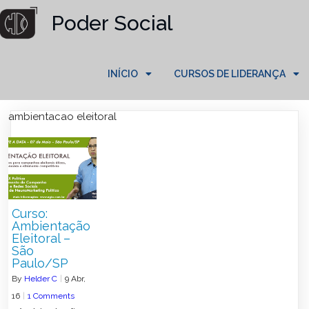
Poder Social
INÍCIO
CURSOS DE LIDERANÇA
ambientacao eleitoral
Curso:
Ambientação
Eleitoral –
São
Paulo/SP
By
Helder C
|
9
Abr,
16
|
1 Comments