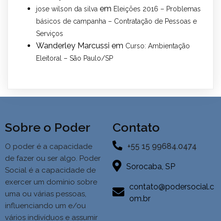
em
jose wilson da silva
Eleições 2016 – Problemas
básicos de campanha – Contratação de Pessoas e
Serviços
Wanderley Marcussi
em
Curso: Ambientação
Eleitoral – São Paulo/SP
Sobre o Poder
Contato
+55 15 99684.0474
O poder é a capacidade
de fazer ou ser algo. Poder
Sorocaba, SP
Social é a
capacidade de
exercer um domínio sobre
contato@podersocial.c
uma ou várias pessoas,
om.br
influenciando um e/ou
vários indivíduos e assumir