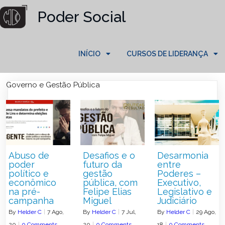
Poder Social
INÍCIO
CURSOS DE LIDERANÇA
Governo e Gestão Pública
Abuso de
Desafios e o
Desarmonia
poder
futuro da
entre
político e
gestão
Poderes –
econômico
pública, com
Executivo,
na pré-
Felipe Elias
Legislativo e
campanha
Miguel
Judiciário
By
Helder C
|
7
Ago,
By
Helder C
|
7
Jul,
By
Helder C
|
29
Ago,
20
|
0 Comments
20
|
0 Comments
18
|
0 Comments