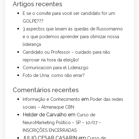
Artigos recentes
E se o convite para você ser candidato for um
GOLPE???
3 aspectos que levam às quedas de Russomanno
e o que podemos aprender para otimizar nossa
liderança
Candidato ou Professor – cuidado para não
reprovar na hora da eleição!
Comunicación para el Liderazgo
Foto de Urna: como não errar?
Comentários recentes
em
Informação e Conhecimento
Poder das redes
sociais – Almanaque CBN
Helder de Carvalho
em
Curso de
NeuroMarketing Político – SP – 10/07 –
INSCRIÇÕES ENCERRADAS
JULIO CESAR CASARIN
em
Curso de