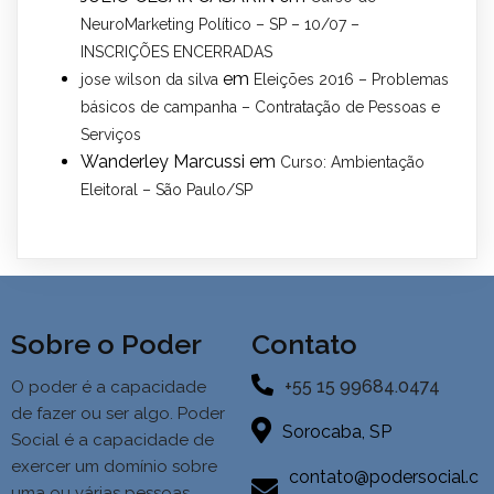
NeuroMarketing Político – SP – 10/07 –
INSCRIÇÕES ENCERRADAS
em
jose wilson da silva
Eleições 2016 – Problemas
básicos de campanha – Contratação de Pessoas e
Serviços
Wanderley Marcussi
em
Curso: Ambientação
Eleitoral – São Paulo/SP
Sobre o Poder
Contato
+55 15 99684.0474
O poder é a capacidade
de fazer ou ser algo. Poder
Sorocaba, SP
Social é a
capacidade de
exercer um domínio sobre
contato@podersocial.c
uma ou várias pessoas,