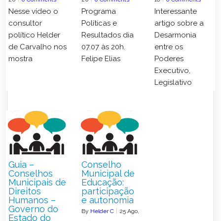
Nesse vídeo o
Programa
Interessante
consultor
Políticas e
artigo sobre a
político Helder
Resultados dia
Desarmonia
de Carvalho nos
07.07 às 20h.
entre os
mostra
Felipe Elias
Poderes
Executivo,
Legislativo
Guia –
Conselho
Conselhos
Municipal de
Municipais de
Educação:
Direitos
participação
Humanos –
e autonomia
Governo do
By
Helder C
|
25
Ago,
Estado do